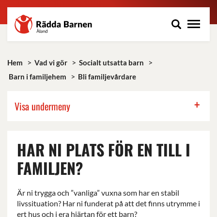
Rädda
Hoppa
Barnen
till
på
huvudinnehåll
Åland
r.f.
>
>
>
Hem
Vad vi gör
Socialt utsatta barn
>
Barn i familjehem
Bli familjevårdare
+
Visa undermeny
HAR NI PLATS FÖR EN TILL I
FAMILJEN?
Är ni trygga och ”vanliga” vuxna som har en stabil
livssituation? Har ni funderat på att det finns utrymme i
ert hus och i era hjärtan för ett barn?