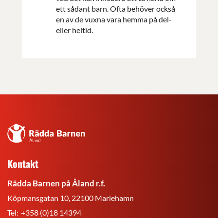
ett sådant barn. Ofta behöver också
en av de vuxna vara hemma på del-
eller heltid.
Rädda
Barnen
på
Kontakt
Åland
r.f.
Rädda Barnen på Åland r.f.
Köpmansgatan 10, 22100 Mariehamn
Tel:
+358 (0)18 14394