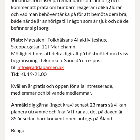
Johannas föreläser på temat barn som anhörig och
kommer att prata om hur barn reagerar i olika åldrar
och vad man behöver tänka på för att bemöta dem bra,
både när de är anhöriga till någon som är sjuk och då de
befinner sig i sorg.
Plats:
Matsalen i Folkhälsans Allaktiviteshus,
Skeppargatan 11 i Mariehamn.
Möjlighet finns att delta digitalt på höstmötet med viss
begränsning i tekninken. Sänd då en e-post
till
info@raddabarnen.ax
Tid:
Kl. 19-21.00
Kvällen är gratis och öppen för alla intresserade,
medlemmar och blivande medlemmar.
Anmäld
dig gärna (inget krav) senast
23 mars
så vi kan
planera utrymme och fika. Vi firar att det på dagen är
35 år sedan barnkonventionen antogs på Åland.
Bilagor: