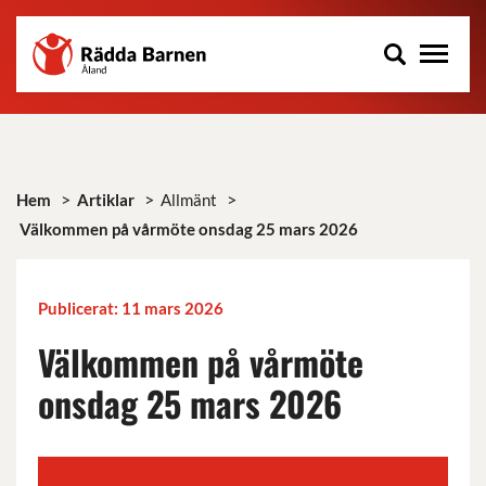
Rädda
Hoppa
Barnen
till
på
huvudinnehåll
Åland
r.f.
>
>
>
Hem
Artiklar
Allmänt
Välkommen på vårmöte onsdag 25 mars 2026
Publicerat: 11 mars 2026
Välkommen på vårmöte
onsdag 25 mars 2026