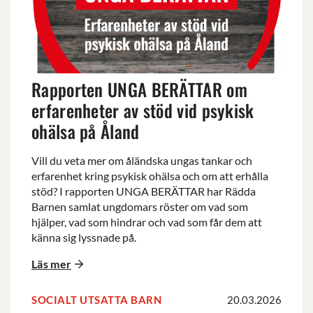
om
erfarenheter
av
stöd
vid
Rapporten UNGA BERÄTTAR om
psykisk
ohälsa
erfarenheter av stöd vid psykisk
på
ohälsa på Åland
Åland
Vill du veta mer om åländska ungas tankar och
erfarenhet kring psykisk ohälsa och om att erhålla
stöd? I rapporten UNGA BERÄTTAR har Rädda
Barnen samlat ungdomars röster om vad som
hjälper, vad som hindrar och vad som får dem att
känna sig lyssnade på.
Läs mer
SOCIALT UTSATTA BARN
20.03.2026