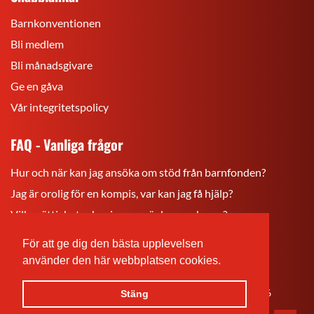
Barnkonventionen
Bli medlem
Bli månadsgivare
Ge en gåva
Vår integritetspolicy
FAQ - Vanliga frågor
Hur och när kan jag ansöka om stöd från barnfonden?
Jag är orolig för en kompis, var kan jag få hjälp?
Vilka rättigheter har jag som är barn och ung?
För att ge dig den bästa upplevelsen
Rädda
Rädda
Rädda
Barnen
Barnen
Barnen
använder den här webbplatsen cookies.
på
på
på
© Rädda Barnen Åland
Åland
Åland
Åland
Sidan är skapad
24.06.2026
& senast uppdaterad
24.06.2026
Stäng
r.f.