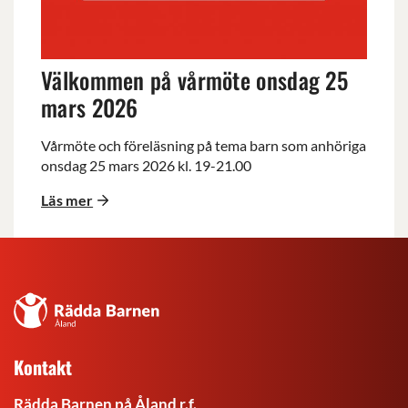
mars
2026
Välkommen på vårmöte onsdag 25
mars 2026
Vårmöte och föreläsning på tema barn som anhöriga
onsdag 25 mars 2026 kl. 19-21.00
Läs mer
Rädda
Barnen
på
Kontakt
Åland
r.f.
Rädda Barnen på Åland r.f.