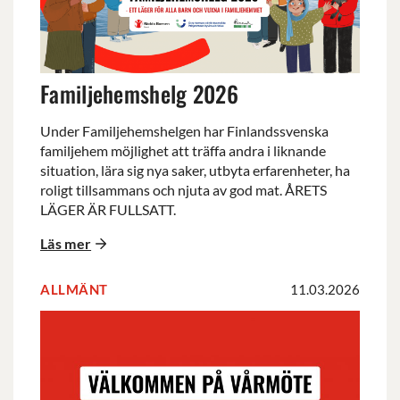
Familjehemshelg 2026
Under Familjehemshelgen har Finlandssvenska
familjehem möjlighet att träffa andra i liknande
situation, lära sig nya saker, utbyta erfarenheter, ha
roligt tillsammans och njuta av god mat. ÅRETS
LÄGER ÄR FULLSATT.
Läs mer
ALLMÄNT
11.03.2026
Välkommen
på
vårmöte
onsdag
25