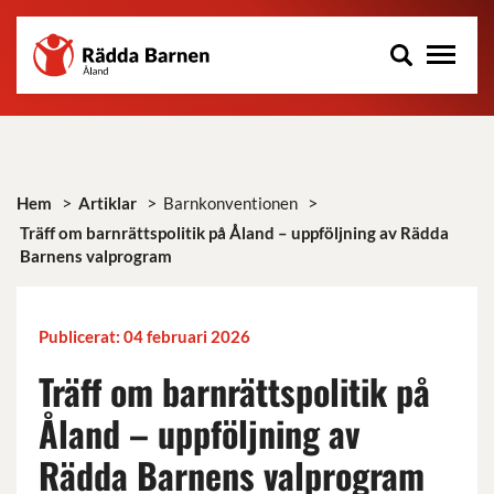
Rädda
Hoppa
Barnen
till
på
huvudinnehåll
Åland
r.f.
>
>
>
Hem
Artiklar
Barnkonventionen
Träff om barnrättspolitik på Åland – uppföljning av Rädda
Barnens valprogram
Publicerat: 04 februari 2026
Träff om barnrättspolitik på
Åland – uppföljning av
Rädda Barnens valprogram