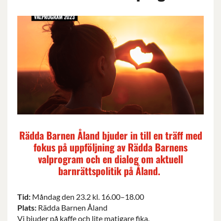
Rädda Barnen Åland bjuder in till en träff med
fokus på uppföljning av Rädda Barnens
valprogram och en dialog om aktuell
barnrättspolitik på Åland.
Tid:
Måndag den 23.2 kl. 16.00–18.00
Plats:
Rädda Barnen Åland
Vi bjuder på kaffe och lite matigare fika.