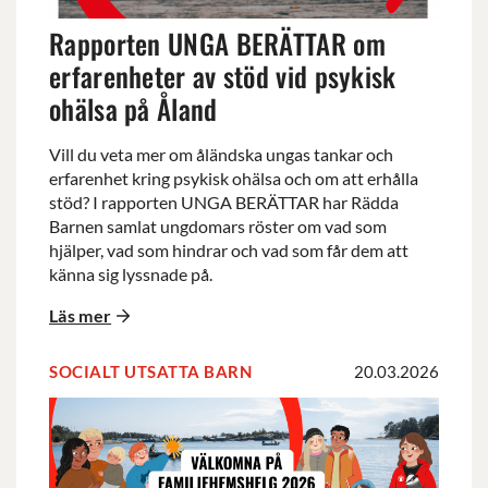
vid
Rapporten UNGA BERÄTTAR om
psykisk
ohälsa
erfarenheter av stöd vid psykisk
på
ohälsa på Åland
Åland
Vill du veta mer om åländska ungas tankar och
erfarenhet kring psykisk ohälsa och om att erhålla
stöd? I rapporten UNGA BERÄTTAR har Rädda
Barnen samlat ungdomars röster om vad som
hjälper, vad som hindrar och vad som får dem att
känna sig lyssnade på.
Läs mer
SOCIALT UTSATTA BARN
20.03.2026
Familjehemshelg
2026