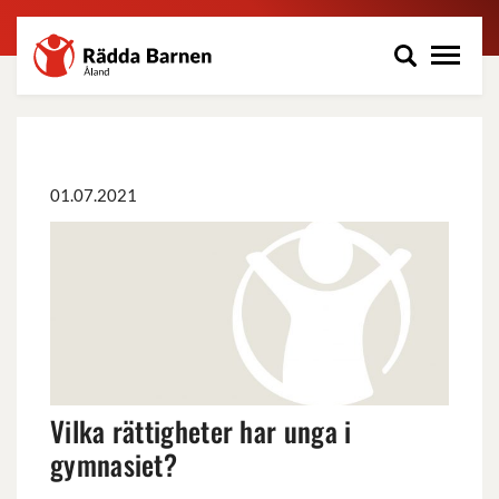
Rädda
Hoppa
Barnen
till
på
huvudinnehåll
Åland
r.f.
01.07.2021
Vilka
rättigheter
har
unga
i
gymnasiet?
Vilka rättigheter har unga i
gymnasiet?