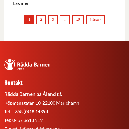
Läs mer
1
2
3
…
15
Nästa »
Rädda
Barnen
på
Kontakt
Åland
r.f.
Rädda Barnen på Åland r.f.
Köpmansgatan 10, 22100 Mariehamn
Tel:
+358 (0)18 14394
Tel:
0457 3613 919
E-post:
info@raddabarnen.ax