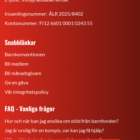
Insamlingsnummer:
ÅLR 2025/8402
Kontonummer:
FI12 6601 0001 0243 55
Snabblänkar
Barnkonventionen
Bli medlem
Bli månadsgivare
Ge en gåva
Vår integritetspolicy
FAQ - Vanliga frågor
Hur och när kan jag ansöka om stöd från barnfonden?
Jag är orolig för en kompis, var kan jag få hjälp?
Vilka rättigheter har jag som är barn och ung?