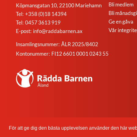
Bli medlem
Köpmansgatan 10, 22100 Mariehamn
Bli månadsg
Tel:
+358 (0)18 14394
Ge en gåva
Tel:
0457 3613 919
Vår integrite
E-post:
info@raddabarnen.ax
Insamlingsnummer:
ÅLR 2025/8402
Kontonummer:
FI12 6601 0001 0243 55
Rädda
Barnen
på
Åland
r.f.
För att ge dig den bästa upplevelsen använder den här we