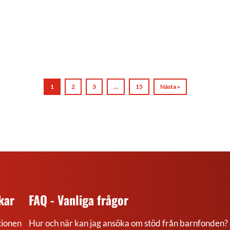
1
2
3
…
15
Nästa »
kar
FAQ - Vanliga frågor
ionen
Hur och när kan jag ansöka om stöd från barnfonden?