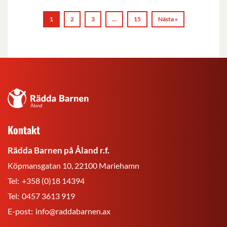
1
2
3
…
15
Nästa »
Rädda
Barnen
på
Kontakt
Åland
r.f.
Rädda Barnen på Åland r.f.
Köpmansgatan 10, 22100 Mariehamn
Tel:
+358 (0)18 14394
Tel:
0457 3613 919
E-post:
info@raddabarnen.ax