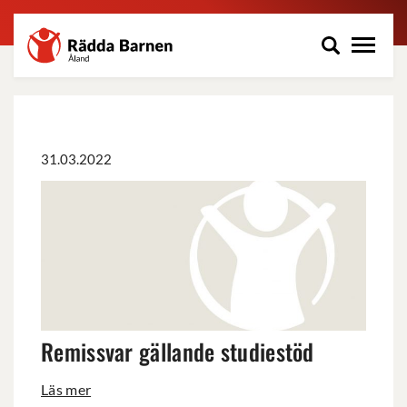
Rädda
Hoppa
Barnen
till
på
huvudinnehåll
Åland
r.f.
31.03.2022
Remissvar
gällande
studiestöd
Remissvar gällande studiestöd
Läs mer