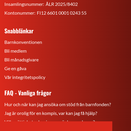
Insamlingsnummer:
ÅLR 2025/8402
Kontonummer:
FI12 6601 0001 0243 55
Snabblänkar
Barnkonventionen
Bli medlem
Bli månadsgivare
Ge en gåva
Vår integritetspolicy
FAQ - Vanliga frågor
Hur och när kan jag ansöka om stöd från barnfonden?
Jag är orolig för en kompis, var kan jag få hjälp?
Vilka rättigheter har jag som är barn och ung?