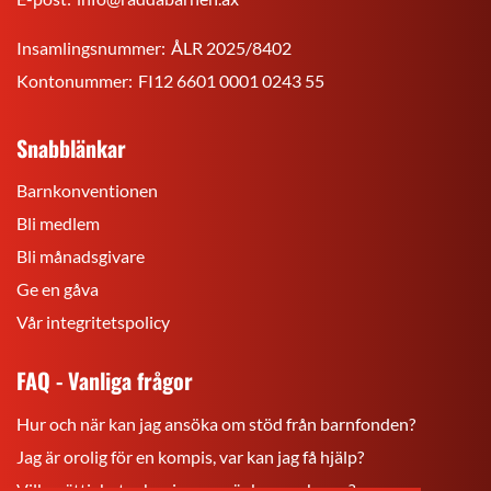
Insamlingsnummer:
ÅLR 2025/8402
Kontonummer:
FI12 6601 0001 0243 55
Snabblänkar
Barnkonventionen
Bli medlem
Bli månadsgivare
Ge en gåva
Vår integritetspolicy
FAQ - Vanliga frågor
Hur och när kan jag ansöka om stöd från barnfonden?
Jag är orolig för en kompis, var kan jag få hjälp?
Vilka rättigheter har jag som är barn och ung?