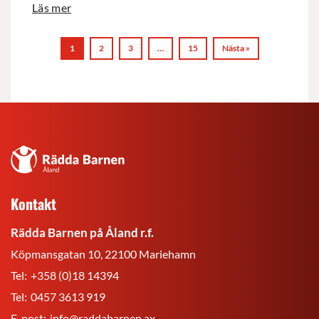
Läs mer
1
2
3
…
15
Nästa »
Rädda
Barnen
på
Kontakt
Åland
r.f.
Rädda Barnen på Åland r.f.
Köpmansgatan 10, 22100 Mariehamn
Tel:
+358 (0)18 14394
Tel:
0457 3613 919
E-post:
info@raddabarnen.ax