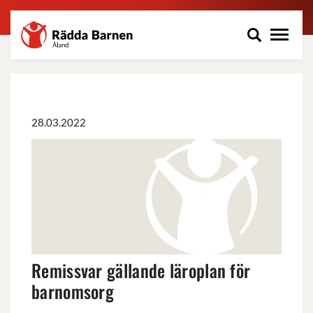
Rädda
Hoppa
Barnen
till
på
huvudinnehåll
Åland
r.f.
28.03.2022
Remissvar
gällande
läroplan
för
barnomsorg
Remissvar gällande läroplan för
barnomsorg