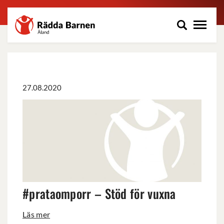
Rädda
Hoppa
Barnen
till
på
huvudinnehåll
Åland
r.f.
27.08.2020
#prataomporr
–
Stöd
för
vuxna
#prataomporr – Stöd för vuxna
Läs mer