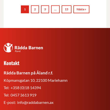
1
2
3
…
15
Nästa »
Rädda
Barnen
på
Kontakt
Åland
r.f.
Rädda Barnen på Åland r.f.
Köpmansgatan 10, 22100 Mariehamn
Tel:
+358 (0)18 14394
Tel:
0457 3613 919
E-post:
info@raddabarnen.ax