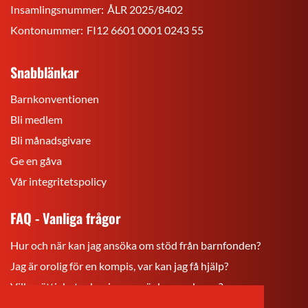
Insamlingsnummer:
ÅLR 2025/8402
Kontonummer:
FI12 6601 0001 0243 55
Snabblänkar
Barnkonventionen
Bli medlem
Bli månadsgivare
Ge en gåva
Vår integritetspolicy
FAQ - Vanliga frågor
Hur och när kan jag ansöka om stöd från barnfonden?
Jag är orolig för en kompis, var kan jag få hjälp?
Vilka rättigheter har jag som är barn och ung?