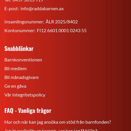
E-post:
info@raddabarnen.ax
Insamlingsnummer:
ÅLR 2025/8402
Kontonummer:
FI12 6601 0001 0243 55
Snabblänkar
Barnkonventionen
Bli medlem
Bli månadsgivare
Ge en gåva
Vår integritetspolicy
FAQ - Vanliga frågor
Hur och när kan jag ansöka om stöd från barnfonden?
Jag är orolig för en kompis, var kan jag få hjälp?