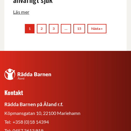
är
allvarligt
Läs mer
sjuk
1
2
3
…
15
Nästa »
Rädda
Barnen
på
Kontakt
Åland
r.f.
Rädda Barnen på Åland r.f.
Köpmansgatan 10, 22100 Mariehamn
Tel:
+358 (0)18 14394
Tel:
0457 3613 919