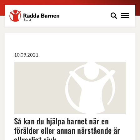
Rädda
Hoppa
Barnen
till
på
huvudinnehåll
Åland
r.f.
10.09.2021
Så
kan
du
hjälpa
barnet
när
en
förälder
Så kan du hjälpa barnet när en
eller
annan
förälder eller annan närstående är
närstående
allvarligt sjuk