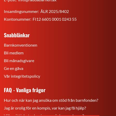
Insamlingsnummer:
ÅLR 2025/8402
Kontonummer:
FI12 6601 0001 0243 55
Snabblänkar
Barnkonventionen
Bli medlem
Bli månadsgivare
Ge en gåva
Vår integritetspolicy
FAQ - Vanliga frågor
Hur och när kan jag ansöka om stöd från barnfonden?
Jag är orolig för en kompis, var kan jag få hjälp?
Vilka rättigheter har jag som är barn och ung?