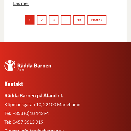
Läs mer
1
2
3
…
15
Nästa »
Rädda
Barnen
på
Kontakt
Åland
r.f.
Rädda Barnen på Åland r.f.
Köpmansgatan 10, 22100 Mariehamn
Tel:
+358 (0)18 14394
Tel:
0457 3613 919
E-post:
info@raddabarnen.ax