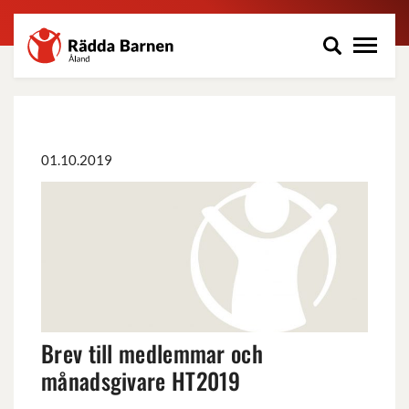
Rädda
Hoppa
Barnen
till
på
huvudinnehåll
Åland
r.f.
01.10.2019
Brev
till
medlemmar
och
månadsgivare
HT2019
Brev till medlemmar och
månadsgivare HT2019