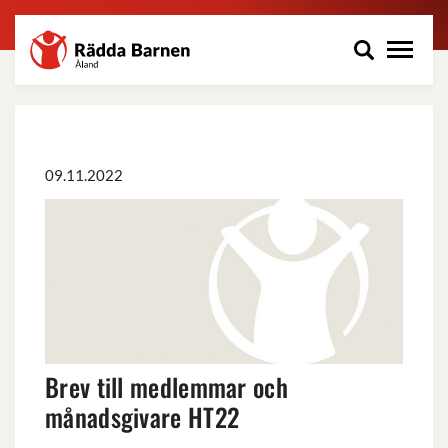
Rädda
Hoppa
Barnen
till
på
huvudinnehåll
Åland
r.f.
09.11.2022
Brev
till
medlemmar
och
månadsgivare
HT22
Brev till medlemmar och
månadsgivare HT22