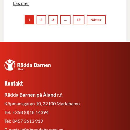
Läs mer
1
2
3
…
15
Nästa »
Rädda
Barnen
på
Kontakt
Åland
r.f.
Rädda Barnen på Åland r.f.
Köpmansgatan 10, 22100 Mariehamn
Tel:
+358 (0)18 14394
Tel:
0457 3613 919
E-post:
info@raddabarnen.ax