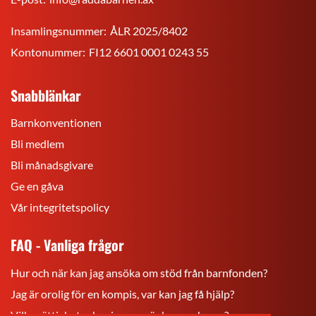
Insamlingsnummer:
ÅLR 2025/8402
Kontonummer:
FI12 6601 0001 0243 55
Snabblänkar
Barnkonventionen
Bli medlem
Bli månadsgivare
Ge en gåva
Vår integritetspolicy
FAQ - Vanliga frågor
Hur och när kan jag ansöka om stöd från barnfonden?
Jag är orolig för en kompis, var kan jag få hjälp?
Vilka rättigheter har jag som är barn och ung?