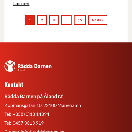
Läs mer
1
2
3
…
15
Nästa »
Rädda
Barnen
på
Kontakt
Åland
r.f.
Rädda Barnen på Åland r.f.
Köpmansgatan 10, 22100 Mariehamn
Tel:
+358 (0)18 14394
Tel:
0457 3613 919
E-post:
info@raddabarnen.ax