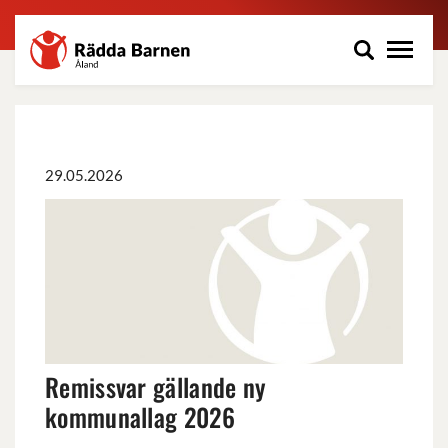
Rädda
Hoppa
Barnen
till
på
huvudinnehåll
Åland
r.f.
29.05.2026
Remissvar
gällande
ny
kommunallag
2026
Remissvar gällande ny
kommunallag 2026