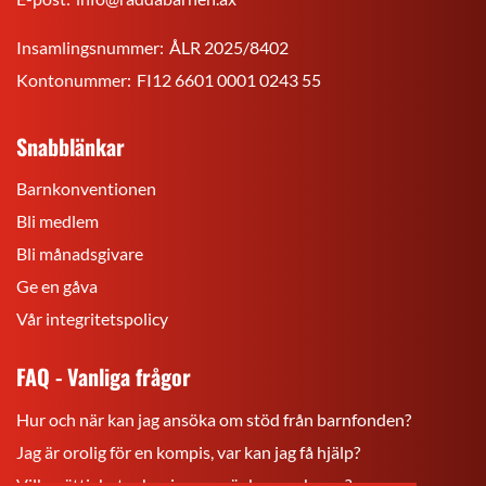
Insamlingsnummer:
ÅLR 2025/8402
Kontonummer:
FI12 6601 0001 0243 55
Snabblänkar
Barnkonventionen
Bli medlem
Bli månadsgivare
Ge en gåva
Vår integritetspolicy
FAQ - Vanliga frågor
Hur och när kan jag ansöka om stöd från barnfonden?
Jag är orolig för en kompis, var kan jag få hjälp?
Vilka rättigheter har jag som är barn och ung?