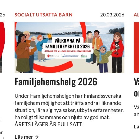
026
SOCIALT UTSATTA BARN
20.03.2026
A
Familjehemshelg
V
2026
p
v
o
2
m
2
Familjehemshelg 2026
V
o
Under Familjehemshelgen har Finlandssvenska
familjehem möjlighet att träffa andra i liknande
Vå
situation, lära sig nya saker, utbyta erfarenheter,
an
ha roligt tillsammans och njuta av god mat.
h
ÅRETS LÄGER ÄR FULLSATT.
Lä
ar
Läs mer