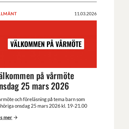
LLMÄNT
11.03.2026
älkommen
å
årmöte
nsdag
5
ars
026
älkommen på vårmöte
nsdag 25 mars 2026
rmöte och föreläsning på tema barn som
höriga onsdag 25 mars 2026 kl. 19-21.00
s mer