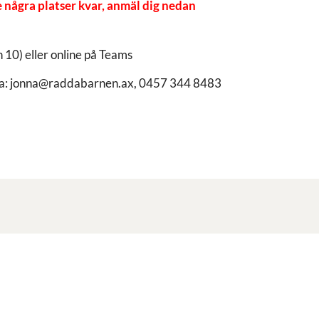
e några platser kvar, anmäl dig nedan
0) eller online på Teams
a:
jonna@raddabarnen.ax
, 0457 344 8483