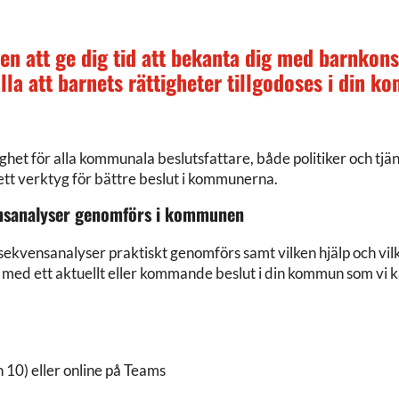
en att ge dig tid att bekanta dig med barnkons
lla att barnets rättigheter tillgodoses i din 
et för alla kommunala beslutsfattare, både politiker och tjän
tt verktyg för bättre beslut i kommunerna.
nsanalyser genomförs i kommunen
vensanalyser praktiskt genomförs samt vilken hjälp och vilka
ta med ett aktuellt eller kommande beslut i din kommun som vi
0) eller online på Teams