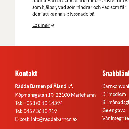
Rädda Barnen samlat ungdomars röster om v
som hjälper, vad som hindrar och vad som får
dem att känna sig lyssnade på.
Läs mer
Kontakt
Snabblän
Rädda Barnen på Åland r.f.
Barnkonvent
Bli medlem
Köpmansgatan 10, 22100 Mariehamn
Bli månadsg
Tel:
+358 (0)18 14394
Ge en gåva
Tel:
0457 3613 919
Vår integrite
E-post:
info@raddabarnen.ax