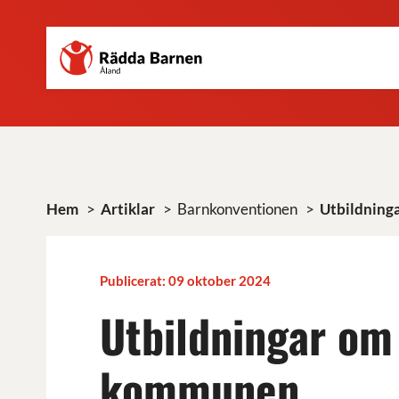
Rädda
Hoppa
Barnen
till
på
huvudinnehåll
Åland
r.f.
Hem
>
Artiklar
>
Barnkonventionen
>
Utbildninga
Publicerat: 09 oktober 2024
Utbildningar om 
kommunen