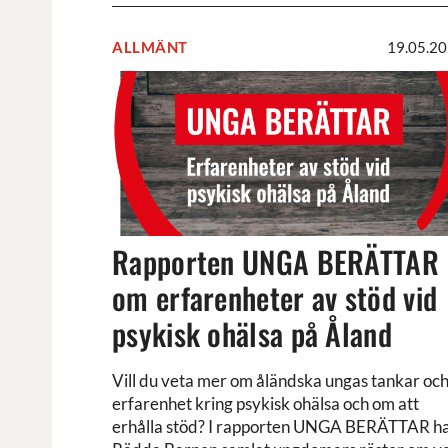
ALLMÄNT
19.05.2
Rapporten
UNGA
BERÄTTAR
om
erfarenheter
av
stöd
vid
Rapporten UNGA BERÄTTAR
psykisk
om erfarenheter av stöd vid
ohälsa
på
psykisk ohälsa på Åland
Åland
Vill du veta mer om åländska ungas tankar oc
erfarenhet kring psykisk ohälsa och om att
erhålla stöd? I rapporten UNGA BERÄTTAR h