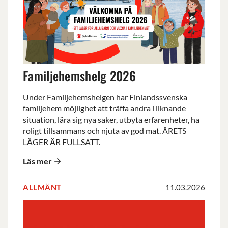
Familjehemshelg 2026
Under Familjehemshelgen har Finlandssvenska
familjehem möjlighet att träffa andra i liknande
situation, lära sig nya saker, utbyta erfarenheter, ha
roligt tillsammans och njuta av god mat. ÅRETS
LÄGER ÄR FULLSATT.
Läs mer
ALLMÄNT
11.03.2026
Välkommen
på
vårmöte