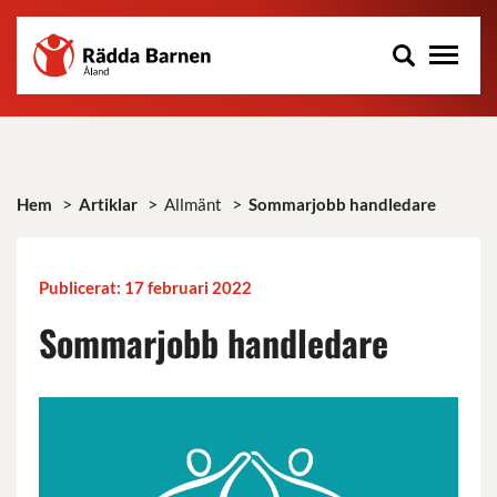
Rädda
Hoppa
Barnen
till
på
huvudinnehåll
Åland
r.f.
>
>
>
Hem
Artiklar
Allmänt
Sommarjobb handledare
Publicerat: 17 februari 2022
Sommarjobb handledare