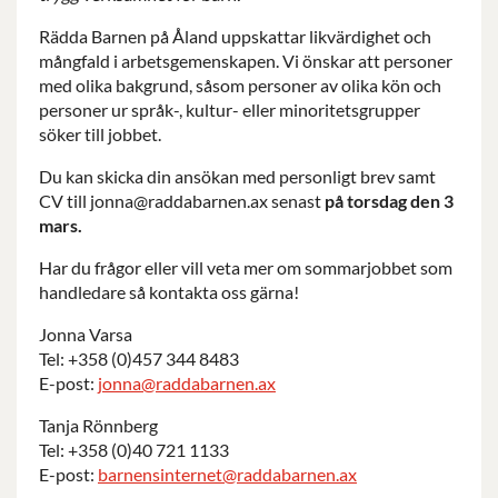
Rädda Barnen på Åland uppskattar likvärdighet och
mångfald i arbetsgemenskapen. Vi önskar att personer
med olika bakgrund, såsom personer av olika kön och
personer ur språk-, kultur- eller minoritetsgrupper
söker till jobbet.
Du kan skicka din ansökan med personligt brev samt
CV till
jonna@raddabarnen.ax
senast
på torsdag den 3
mars.
Har du frågor eller vill veta mer om sommarjobbet som
handledare så kontakta oss gärna!
Jonna Varsa
Tel: +358 (0)457 344 8483
E-post:
jonna@raddabarnen.ax
Tanja Rönnberg
Tel: +358 (0)40 721 1133
E-post:
barnensinternet@raddabarnen.ax