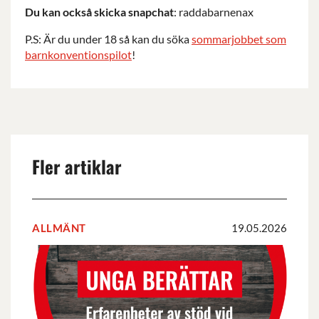
Du kan också skicka snapchat
: raddabarnenax
P.S: Är du under 18 så kan du söka
sommarjobbet som
barnkonventionspilot
!
Fler artiklar
ALLMÄNT
19.05.2026
Rapporten
UNGA
BERÄTTAR
om
erfarenheter