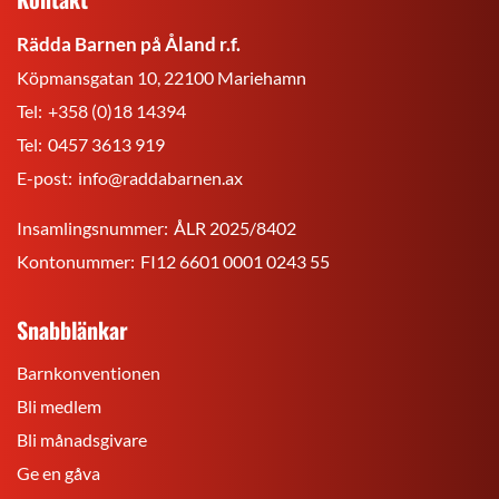
r.f.
Rädda Barnen på Åland r.f.
Köpmansgatan 10, 22100 Mariehamn
Tel:
+358 (0)18 14394
Tel:
0457 3613 919
E-post:
info@raddabarnen.ax
Insamlingsnummer:
ÅLR 2025/8402
Kontonummer:
FI12 6601 0001 0243 55
Snabblänkar
Barnkonventionen
Bli medlem
Bli månadsgivare
Ge en gåva