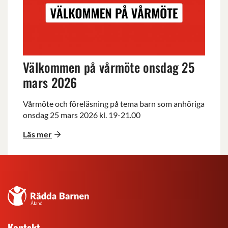
onsdag
25
mars
2026
Välkommen på vårmöte onsdag 25
mars 2026
Vårmöte och föreläsning på tema barn som anhöriga
onsdag 25 mars 2026 kl. 19-21.00
Läs mer
Rädda
Barnen
på
Kontakt
Åland