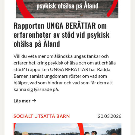
av
stöd
vid
Rapporten UNGA BERÄTTAR om
psykisk
ohälsa
erfarenheter av stöd vid psykisk
på
ohälsa på Åland
Åland
Vill du veta mer om åländska ungas tankar och
erfarenhet kring psykisk ohälsa och om att erhålla
stöd? I rapporten UNGA BERÄTTAR har Rädda
Barnen samlat ungdomars röster om vad som
hjälper, vad som hindrar och vad som får dem att
känna sig lyssnade på.
Läs mer
SOCIALT UTSATTA BARN
20.03.2026
Familjehemshelg
2026