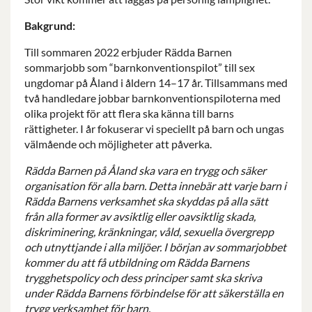
Bakgrund:
Till sommaren 2022 erbjuder Rädda Barnen
sommarjobb som “barnkonventionspilot” till sex
ungdomar på Åland i åldern 14–17 år. Tillsammans med
två handledare jobbar barnkonventionspiloterna med
olika projekt för att flera ska känna till barns
rättigheter. I år fokuserar vi speciellt på barn och ungas
välmående och möjligheter att påverka.
Rädda Barnen på Åland ska vara en trygg och säker
organisation för alla barn. Detta innebär att varje barn i
Rädda Barnens verksamhet ska skyddas på alla sätt
från alla former av avsiktlig eller oavsiktlig skada,
diskriminering, kränkningar, våld, sexuella övergrepp
och utnyttjande i alla miljöer. I början av sommarjobbet
kommer du att få utbildning om Rädda Barnens
trygghetspolicy och dess principer samt ska skriva
under Rädda Barnens förbindelse för att säkerställa en
trygg verksamhet för barn.