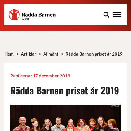
Rädda
Hoppa
Barnen
till
på
huvudinnehåll
Åland
r.f.
>
>
>
Hem
Artiklar
Allmänt
Rädda Barnen priset år 2019
Publicerat: 17 december 2019
Rädda Barnen priset år 2019