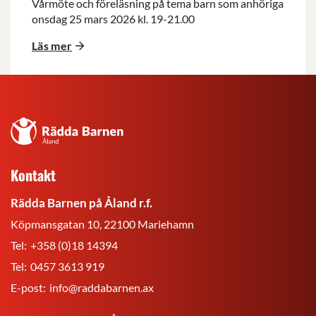
Vårmöte och föreläsning på tema barn som anhöriga
onsdag 25 mars 2026 kl. 19-21.00
Läs mer
Rädda
Barnen
på
Kontakt
Åland
r.f.
Rädda Barnen på Åland r.f.
Köpmansgatan 10, 22100 Mariehamn
Tel:
+358 (0)18 14394
Tel:
0457 3613 919
E-post:
info@raddabarnen.ax