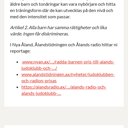
äldre barn och tonåringar kan vara nybörjare och hitta
en träningsform där de kan utvecklas på den nivå och
med den intensitet som passar.
Artikel 2. Alla barn har samma rättigheter och lika
värde. Ingen får diskrimineras.
I Nya Åland, Ålandstidningen och Ålands radio hittar ni
reportage:
www.nyan.ax/…/radda-barnen-pris-till-alands-
judoklubb-och-…/
www.alandstidningen.ax/nyheter/judoklubben-
och-radion-prisas
https://alandsradio.ax/…/alands-radio-och-
alands-judoklubb-…