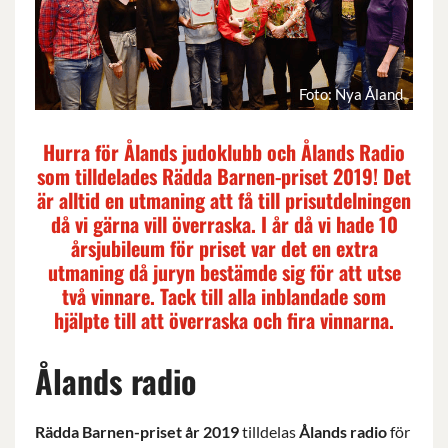
Foto: Nya Åland
Hurra för Ålands judoklubb och Ålands Radio
som tilldelades Rädda Barnen-priset 2019! Det
är alltid en utmaning att få till prisutdelningen
då vi gärna vill överraska. I år då vi hade 10
årsjubileum för priset var det en extra
utmaning då juryn bestämde sig för att utse
två vinnare. Tack till alla inblandade som
hjälpte till att överraska och fira vinnarna.
Ålands radio
Rädda Barnen-priset år 2019
tilldelas
Ålands radio
för