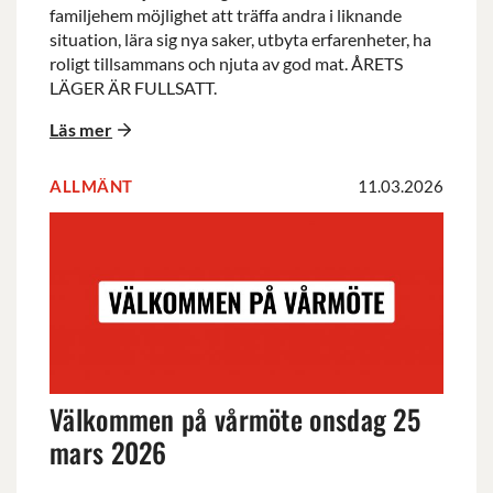
familjehem möjlighet att träffa andra i liknande
situation, lära sig nya saker, utbyta erfarenheter, ha
roligt tillsammans och njuta av god mat. ÅRETS
LÄGER ÄR FULLSATT.
Läs mer
ALLMÄNT
11.03.2026
Välkommen
på
vårmöte
onsdag
25
mars
2026
Välkommen på vårmöte onsdag 25
mars 2026