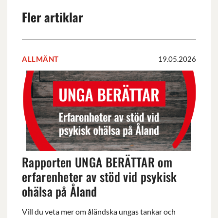
Fler artiklar
ALLMÄNT
19.05.2026
Rapporten
UNGA
BERÄTTAR
om
erfarenheter
av
stöd
vid
Rapporten UNGA BERÄTTAR om
psykisk
ohälsa
erfarenheter av stöd vid psykisk
på
ohälsa på Åland
Åland
Vill du veta mer om åländska ungas tankar och