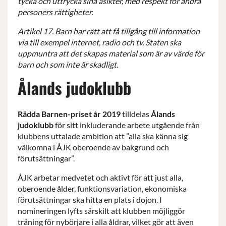
tycka och uttrycka sina åsikter, med respekt för andra
personers rättigheter.
Artikel 17. Barn har rätt att få tillgång till information
via till exempel internet, radio och tv. Staten ska
uppmuntra att det skapas material som är av värde för
barn och som inte är skadligt.
Ålands judoklubb
Rädda Barnen-priset år 2019
tilldelas
Ålands
judoklubb
för sitt inkluderande arbete utgående från
klubbens uttalade ambition att ”alla ska känna sig
välkomna i ÅJK oberoende av bakgrund och
förutsättningar”.
ÅJK arbetar medvetet och aktivt för att just alla,
oberoende ålder, funktionsvariation, ekonomiska
förutsättningar ska hitta en plats i dojon. I
nomineringen lyfts särskilt att klubben möjliggör
träning för nybörjare i alla åldrar, vilket gör att även