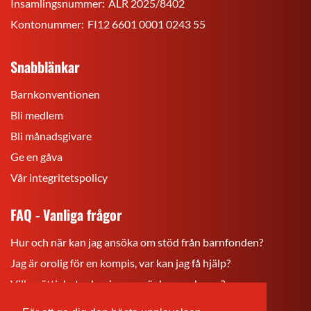
Insamlingsnummer:
ÅLR 2025/8402
Kontonummer:
FI12 6601 0001 0243 55
Snabblänkar
Barnkonventionen
Bli medlem
Bli månadsgivare
Ge en gåva
Vår integritetspolicy
FAQ - Vanliga frågor
Hur och när kan jag ansöka om stöd från barnfonden?
Jag är orolig för en kompis, var kan jag få hjälp?
Vilka rättigheter har jag som är barn och ung?