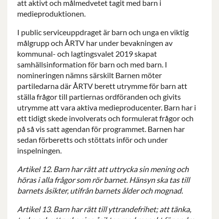
att aktivt och målmedvetet tagit med barn i
medieproduktionen.
I public serviceuppdraget är barn och unga en viktig
målgrupp och ÅRTV har under bevakningen av
kommunal- och lagtingsvalet 2019 skapat
samhällsinformation för barn och med barn. I
nomineringen nämns särskilt Barnen möter
partiledarna där ÅRTV berett utrymme för barn att
ställa frågor till partiernas ordföranden och givits
utrymme att vara aktiva medieproducenter. Barn har i
ett tidigt skede involverats och formulerat frågor och
på så vis satt agendan för programmet. Barnen har
sedan förberetts och stöttats inför och under
inspelningen.
Artikel 12. Barn har rätt att uttrycka sin mening och
höras i alla frågor som rör barnet. Hänsyn ska tas till
barnets åsikter, utifrån barnets ålder och mognad.
Artikel 13. Barn har rätt till yttrandefrihet; att tänka,