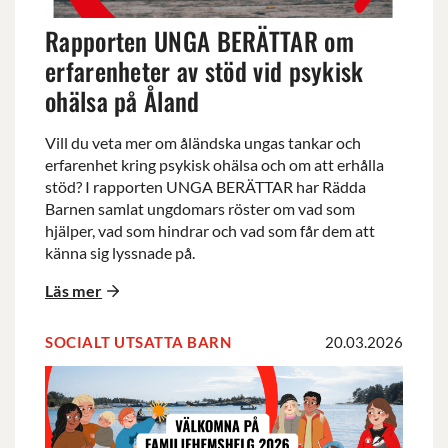
vid
Rapporten UNGA BERÄTTAR om
psykisk
ohälsa
erfarenheter av stöd vid psykisk
på
ohälsa på Åland
Åland
Vill du veta mer om åländska ungas tankar och
erfarenhet kring psykisk ohälsa och om att erhålla
stöd? I rapporten UNGA BERÄTTAR har Rädda
Barnen samlat ungdomars röster om vad som
hjälper, vad som hindrar och vad som får dem att
känna sig lyssnade på.
Läs mer
SOCIALT UTSATTA BARN
20.03.2026
Familjehemshelg
2026