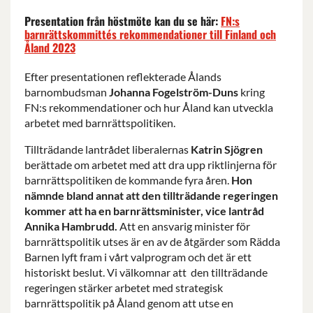
Presentation från höstmöte kan du se här:
FN:s
barnrättskommittés rekommendationer till Finland och
Åland 2023
Efter presentationen reflekterade Ålands
barnombudsman
Johanna Fogelström-Duns
kring
FN:s rekommendationer och hur Åland kan utveckla
arbetet med barnrättspolitiken.
Tillträdande lantrådet liberalernas
Katrin Sjögren
berättade om arbetet med att dra upp riktlinjerna för
barnrättspolitiken de kommande fyra åren.
H
on
nämnde bland annat att den tillträdande regeringen
kommer att ha en barnrättsminister, vice lantråd
Annika Hambrudd.
Att en ansvarig minister för
barnrättspolitik utses är en av de åtgärder som Rädda
Barnen lyft fram i vårt valprogram och det är ett
historiskt beslut. Vi välkomnar att den tillträdande
regeringen stärker arbetet med strategisk
barnrättspolitik på Åland genom att utse en