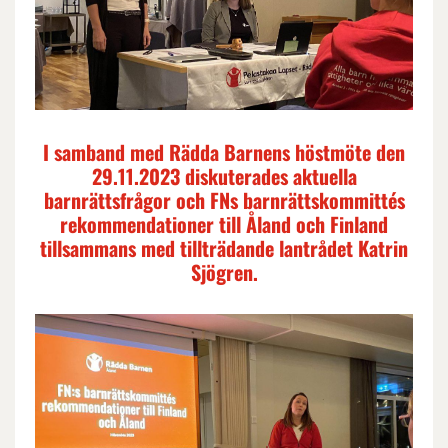
I samband med Rädda Barnens höstmöte den
29.11.2023 diskuterades aktuella
barnrättsfrågor och FNs barnrättskommittés
rekommendationer till Åland och Finland
tillsammans med tillträdande lantrådet Katrin
Sjögren.