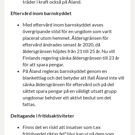
träder i kraft också på Åland.
Eftervård inom barnskyddet
Med eftervård inom barnskyddet avses
övergripande stöd för en ungdom som varit
placerat utom hemmet. Åldersgränsen för
eftervård ändrades senast år 2020, då
åldersgränsen höjdes från 21 till 25 år. Nu vill
Finlands regering sänka åldersgränsen till 23 år
för att spara pengar.
På Åland regleras barnskyddet genom en
blankettlag och det betyder att ifall Åland inte vill
sänka åldersgränsen för eftervård och på det
sättet spara pengar på en väldigt utsatt grupp
ungdomar behöver ett aktivt beslut om det
fattas.
Deltagande i fritidsaktiviteter
Finns det en riskt att insatser som t.ex
fritidssedel riktas fel? Hur kan vi nå dem som