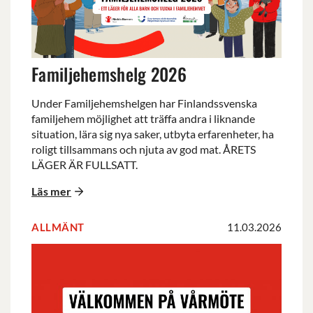
Familjehemshelg 2026
Under Familjehemshelgen har Finlandssvenska
familjehem möjlighet att träffa andra i liknande
situation, lära sig nya saker, utbyta erfarenheter, ha
roligt tillsammans och njuta av god mat. ÅRETS
LÄGER ÄR FULLSATT.
Läs mer
ALLMÄNT
11.03.2026
Välkommen
på
vårmöte
onsdag
25