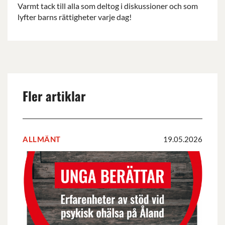
Varmt tack till alla som deltog i diskussioner och som
lyfter barns rättigheter varje dag!
Fler artiklar
ALLMÄNT
19.05.2026
Rapporten
UNGA
BERÄTTAR
om
erfarenheter
av
stöd