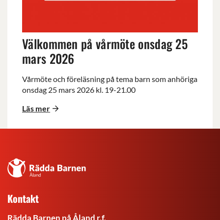
mars
2026
Välkommen på vårmöte onsdag 25
mars 2026
Vårmöte och föreläsning på tema barn som anhöriga
onsdag 25 mars 2026 kl. 19-21.00
Läs mer
Rädda
Barnen
på
Kontakt
Åland
r.f.
Rädda Barnen på Åland r.f.