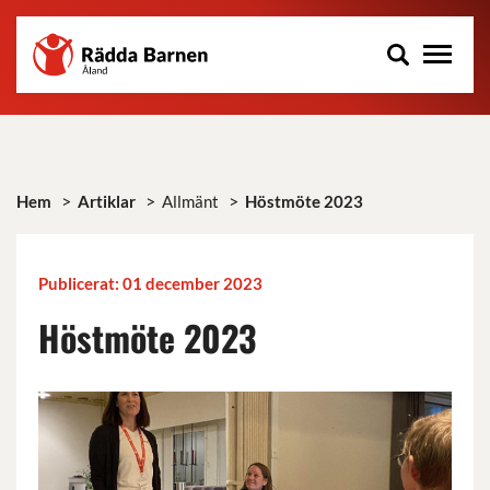
Rädda
Hoppa
Barnen
till
på
huvudinnehåll
Åland
r.f.
>
>
>
Hem
Artiklar
Allmänt
Höstmöte 2023
Publicerat: 01 december 2023
Höstmöte 2023