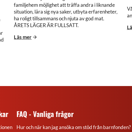
familjehem möjlighet att träffa andra i liknande
Vå
situation, lära sig nya saker, utbyta erfarenheter,
an
ha roligt tillsammans och njuta av god mat.
h
ÅRETS LÄGER ÄR FULLSATT.
Lä
ar
Läs mer
ad
kar
FAQ - Vanliga frågor
ionen
Hur och när kan jag ansöka om stöd från barnfonden?