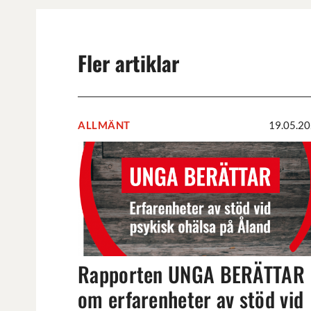
Fler artiklar
ALLMÄNT
19.05.2
Rapporten
UNGA
BERÄTTAR
om
erfarenheter
av
stöd
vid
Rapporten UNGA BERÄTTAR
psykisk
om erfarenheter av stöd vid
ohälsa
på