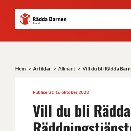
Rädda
Hoppa
Barnen
till
på
huvudinnehåll
Åland
r.f.
Hem
>
Artiklar
>
Allmänt
>
Vill du bli Rädda Barn
Publicerat: 16 oktober 2023
Vill du bli Rädda
Räddningstjänst