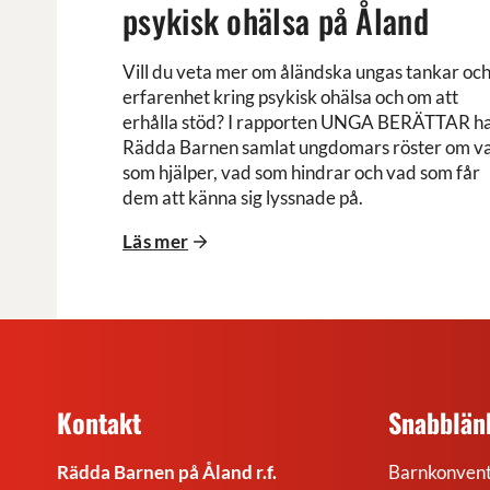
psykisk ohälsa på Åland
Åland
Vill du veta mer om åländska ungas tankar oc
erfarenhet kring psykisk ohälsa och om att
erhålla stöd? I rapporten UNGA BERÄTTAR h
Rädda Barnen samlat ungdomars röster om v
som hjälper, vad som hindrar och vad som får
dem att känna sig lyssnade på.
Läs mer
Kontakt
Snabblän
Rädda Barnen på Åland r.f.
Barnkonvent