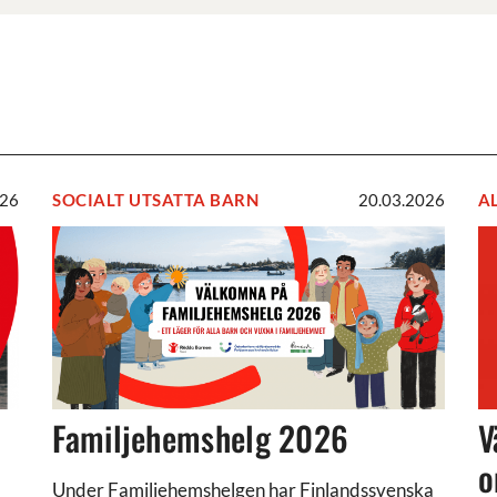
026
SOCIALT UTSATTA BARN
20.03.2026
A
Familjehemshelg
V
2026
p
v
o
2
m
2
Familjehemshelg 2026
V
o
Under Familjehemshelgen har Finlandssvenska