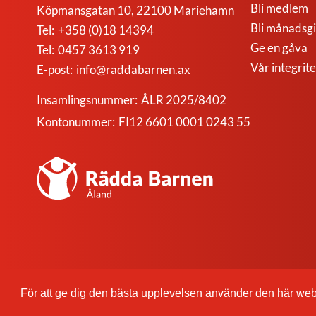
Bli medlem
Köpmansgatan 10, 22100 Mariehamn
Bli månadsg
Tel:
+358 (0)18 14394
Ge en gåva
Tel:
0457 3613 919
Vår integrite
E-post:
info@raddabarnen.ax
Insamlingsnummer:
ÅLR 2025/8402
Kontonummer:
FI12 6601 0001 0243 55
Rädda
Barnen
på
Åland
r.f.
För att ge dig den bästa upplevelsen använder den här we