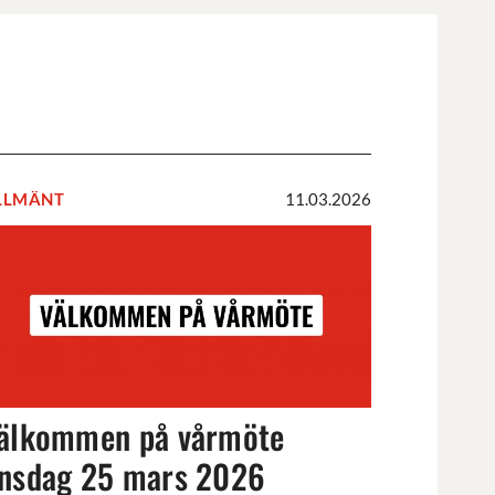
LLMÄNT
11.03.2026
älkommen
å
årmöte
nsdag
5
ars
026
älkommen på vårmöte
nsdag 25 mars 2026