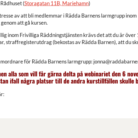
 Rådhuset (
Storagatan 11B, Mariehamn
)
ar intresse av att bli medlemmar i Rädda Barnens larmgrupp in
en genom att gå kursen.
illig inom Frivilliga Räddningstjänsten krävs det att du är öv
ar, straffregisterutdrag (bekostas av Rädda Barnen), att du sk
samordnare för Rädda Barnens larmgrupp:
jonna@raddabarne
, men alla som vill får gärna delta på webinariet den 6 
n ifall några platser till de andra kurstillfällen skulle b
är: