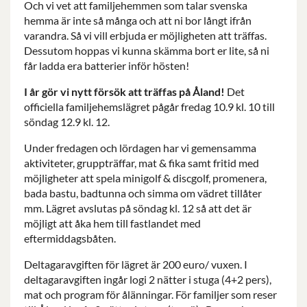
Och vi vet att familjehemmen som talar svenska
hemma är inte så många och att ni bor långt ifrån
varandra. Så vi vill erbjuda er möjligheten att träffas.
Dessutom hoppas vi kunna skämma bort er lite, så ni
får ladda era batterier inför hösten!
I år gör vi nytt försök att träffas på Åland!
Det
officiella familjehemslägret pågår fredag 10.9 kl. 10 till
söndag 12.9 kl. 12.
Under fredagen och lördagen har vi gemensamma
aktiviteter, gruppträffar, mat & fika samt fritid med
möjligheter att spela minigolf & discgolf, promenera,
bada bastu, badtunna och simma om vädret tillåter
mm. Lägret avslutas på söndag kl. 12 så att det är
möjligt att åka hem till fastlandet med
eftermiddagsbåten.
Deltagaravgiften för lägret är 200 euro/ vuxen. I
deltagaravgiften ingår logi 2 nätter i stuga (4+2 pers),
mat och program för ålänningar. För familjer som reser