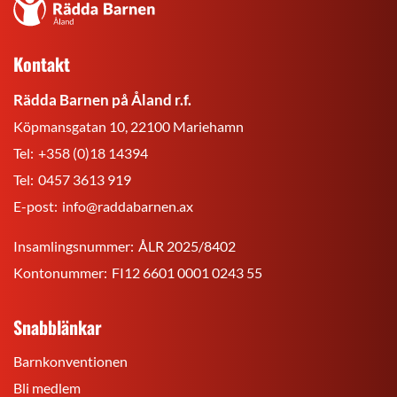
Rädda
Barnen
på
Kontakt
Åland
r.f.
Rädda Barnen på Åland r.f.
Köpmansgatan 10, 22100 Mariehamn
Tel:
+358 (0)18 14394
Tel:
0457 3613 919
E-post:
info@raddabarnen.ax
Insamlingsnummer:
ÅLR 2025/8402
Kontonummer:
FI12 6601 0001 0243 55
Snabblänkar
Barnkonventionen
Bli medlem