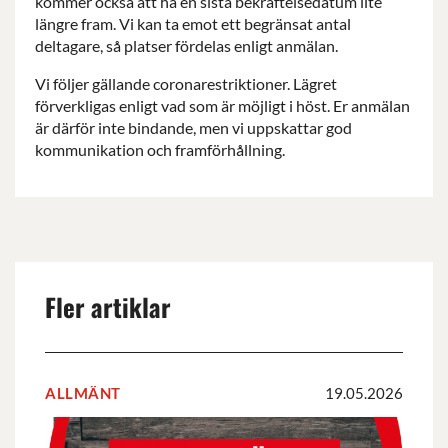
kommer också att ha en sista bekräftelsedatum lite
längre fram. Vi kan ta emot ett begränsat antal
deltagare, så platser fördelas enligt anmälan.
Vi följer gällande coronarestriktioner. Lägret
förverkligas enligt vad som är möjligt i höst. Er anmälan
är därför inte bindande, men vi uppskattar god
kommunikation och framförhållning.
Fler artiklar
ALLMÄNT
19.05.2026
Rapporten