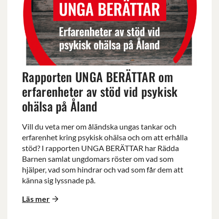
UNGA
BERÄTTAR
om
erfarenheter
av
stöd
vid
Rapporten UNGA BERÄTTAR om
psykisk
ohälsa
erfarenheter av stöd vid psykisk
på
ohälsa på Åland
Åland
Vill du veta mer om åländska ungas tankar och
erfarenhet kring psykisk ohälsa och om att erhålla
stöd? I rapporten UNGA BERÄTTAR har Rädda
Barnen samlat ungdomars röster om vad som
hjälper, vad som hindrar och vad som får dem att
känna sig lyssnade på.
Läs mer