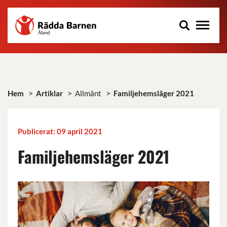
Rädda
Hoppa
Barnen
till
på
huvudinnehåll
Åland
r.f.
>
>
>
Hem
Artiklar
Allmänt
Familjehemsläger 2021
Publicerat: 09 april 2021
Familjehemsläger 2021