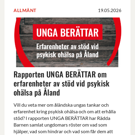
ALLMÄNT
19.05.2026
Rapporten
UNGA
BERÄTTAR
om
erfarenheter
av
stöd
vid
Rapporten UNGA BERÄTTAR om
psykisk
ohälsa
erfarenheter av stöd vid psykisk
på
ohälsa på Åland
Åland
Vill du veta mer om åländska ungas tankar och
erfarenhet kring psykisk ohälsa och om att erhålla
stöd? I rapporten UNGA BERÄTTAR har Rädda
Barnen samlat ungdomars röster om vad som
hjälper, vad som hindrar och vad som får dem att