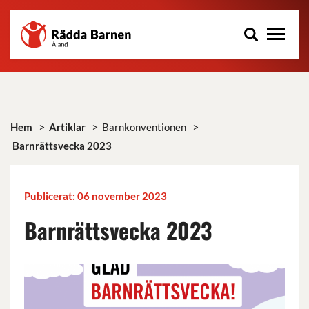
Rädda
Hoppa
Barnen
till
på
huvudinnehåll
Åland
r.f.
>
>
>
Hem
Artiklar
Barnkonventionen
Barnrättsvecka 2023
Publicerat: 06 november 2023
Barnrättsvecka 2023