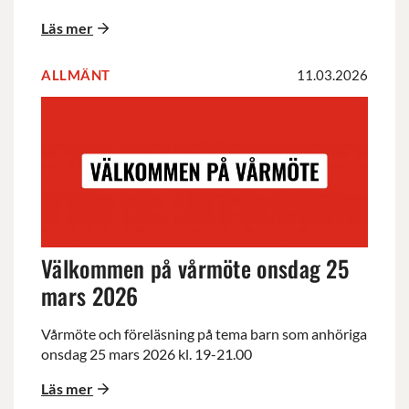
Läs mer
ALLMÄNT
11.03.2026
Välkommen
på
vårmöte
onsdag
25
mars
2026
Välkommen på vårmöte onsdag 25
mars 2026
Vårmöte och föreläsning på tema barn som anhöriga
onsdag 25 mars 2026 kl. 19-21.00
Läs mer