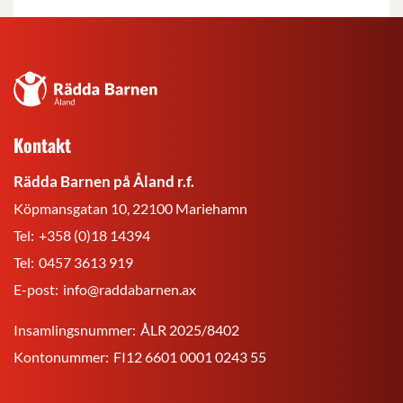
Rädda
Barnen
på
Kontakt
Åland
r.f.
Rädda Barnen på Åland r.f.
Köpmansgatan 10, 22100 Mariehamn
Tel:
+358 (0)18 14394
Tel:
0457 3613 919
E-post:
info@raddabarnen.ax
Insamlingsnummer:
ÅLR 2025/8402
Kontonummer:
FI12 6601 0001 0243 55