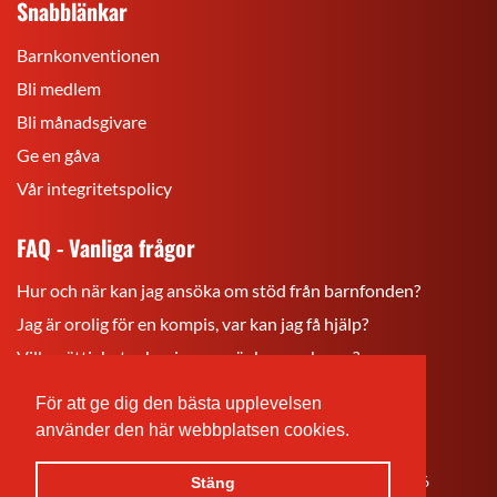
Snabblänkar
Barnkonventionen
Bli medlem
Bli månadsgivare
Ge en gåva
Vår integritetspolicy
FAQ - Vanliga frågor
Hur och när kan jag ansöka om stöd från barnfonden?
Jag är orolig för en kompis, var kan jag få hjälp?
Vilka rättigheter har jag som är barn och ung?
För att ge dig den bästa upplevelsen
Rädda
Rädda
Rädda
Barnen
Barnen
Barnen
använder den här webbplatsen cookies.
på
på
på
© Rädda Barnen Åland
Åland
Åland
Åland
Sidan är skapad
24.06.2026
& senast uppdaterad
24.06.2026
Stäng